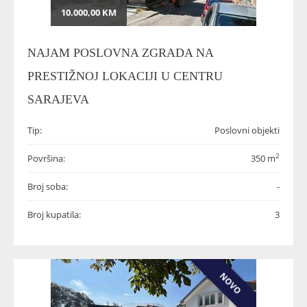
10.000,00 KM
NAJAM POSLOVNA ZGRADA NA
PRESTIŽNOJ LOKACIJI U CENTRU
SARAJEVA
Tip:
Poslovni objekti
2
Površina:
350 m
Broj soba:
-
Broj kupatila:
3
NOVO