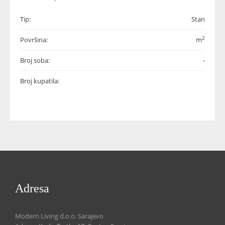
Tip:
Stan
2
Površina:
m
Broj soba:
-
Broj kupatila:
Adresa
Modern Living d.o.o. Sarajevo