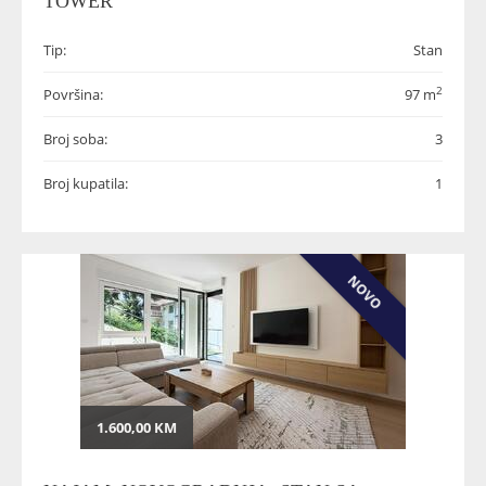
TOWER
Tip:
Stan
2
Površina:
97 m
Broj soba:
3
Broj kupatila:
1
NOVO
1.600,00 KM