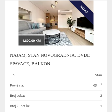
NOVO
1.800,00 KM
NAJAM, STAN NOVOGRADNJA, DVIJE
SPAVACE, BALKON!
Tip:
Stan
2
Površina:
63 m
Broj soba:
2
Broj kupatila:
1