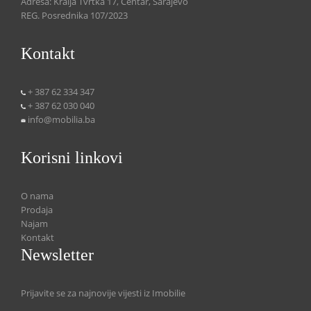
Adresa: Kralja Tvrtka 17, Centar, Sarajevo
REG. Posrednika 107/2023
Kontakt
+ 387 62 334 347
+ 387 62 030 040
info@mobilia.ba
Korisni linkovi
O nama
Prodaja
Najam
Kontakt
Newsletter
Prijavite se za najnovije vijesti iz Imobilie