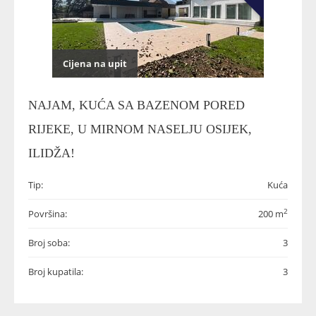
Cijena na upit
NAJAM, KUĆA SA BAZENOM PORED
RIJEKE, U MIRNOM NASELJU OSIJEK,
ILIDŽA!
Tip:
Kuća
2
Površina:
200 m
Broj soba:
3
Broj kupatila:
3