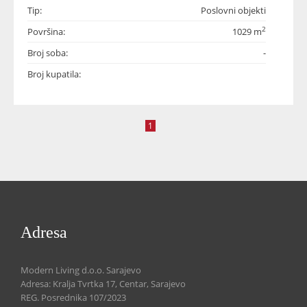
Tip:
Poslovni objekti
2
Površina:
1029 m
Broj soba:
-
Broj kupatila:
1
Adresa
Modern Living d.o.o. Sarajevo
Adresa: Kralja Tvrtka 17, Centar, Sarajevo
REG. Posrednika 107/2023