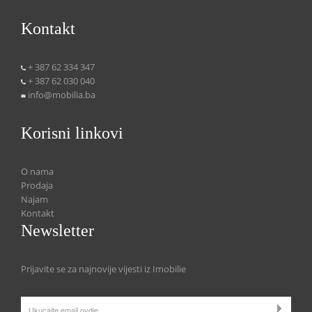
Kontakt
+ 387 62 334 347
+ 387 62 030 040
info@mobilia.ba
Korisni linkovi
O nama
Prodaja
Najam
Kontakt
Newsletter
Prijavite se za najnovije vijesti iz Imobilie