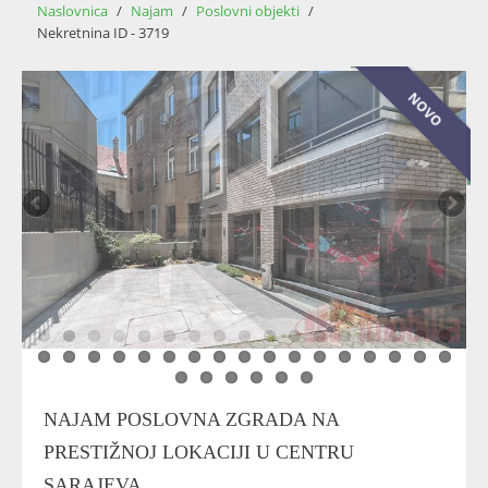
Naslovnica
/
Najam
/
Poslovni objekti
/
Nekretnina ID - 3719
NOVO
NOVO
NAJAM POSLOVNA ZGRADA NA
PRESTIŽNOJ LOKACIJI U CENTRU
SARAJEVA