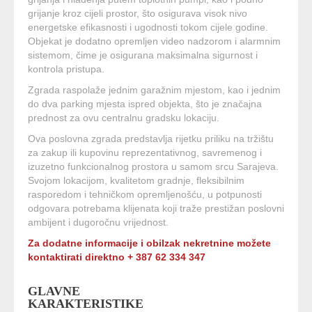
grijanje kroz cijeli prostor, što osigurava visok nivo
energetske efikasnosti i ugodnosti tokom cijele godine.
Objekat je dodatno opremljen video nadzorom i alarmnim
sistemom, čime je osigurana maksimalna sigurnost i
kontrola pristupa.
Zgrada raspolaže jednim garažnim mjestom, kao i jednim
do dva parking mjesta ispred objekta, što je značajna
prednost za ovu centralnu gradsku lokaciju.
Ova poslovna zgrada predstavlja rijetku priliku na tržištu
za zakup ili kupovinu reprezentativnog, savremenog i
izuzetno funkcionalnog prostora u samom srcu Sarajeva.
Svojom lokacijom, kvalitetom gradnje, fleksibilnim
rasporedom i tehničkom opremljenošću, u potpunosti
odgovara potrebama klijenata koji traže prestižan poslovni
ambijent i dugoročnu vrijednost.
Za dodatne informacije i obilzak nekretnine možete
kontaktirati direktno + 387 62 334 347
GLAVNE
KARAKTERISTIKE