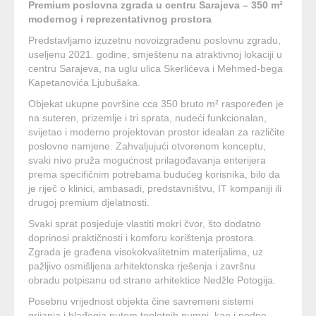
Premium poslovna zgrada u centru Sarajeva – 350 m²
modernog i reprezentativnog prostora
Predstavljamo izuzetnu novoizgrađenu poslovnu zgradu,
useljenu 2021. godine, smještenu na atraktivnoj lokaciji u
centru Sarajeva, na uglu ulica Skerlićeva i Mehmed-bega
Kapetanovića Ljubušaka.
Objekat ukupne površine cca 350 bruto m² raspoređen je
na suteren, prizemlje i tri sprata, nudeći funkcionalan,
svijetao i moderno projektovan prostor idealan za različite
poslovne namjene. Zahvaljujući otvorenom konceptu,
svaki nivo pruža mogućnost prilagođavanja enterijera
prema specifičnim potrebama budućeg korisnika, bilo da
je riječ o klinici, ambasadi, predstavništvu, IT kompaniji ili
drugoj premium djelatnosti.
Svaki sprat posjeduje vlastiti mokri čvor, što dodatno
doprinosi praktičnosti i komforu korištenja prostora.
Zgrada je građena visokokvalitetnim materijalima, uz
pažljivo osmišljena arhitektonska rješenja i završnu
obradu potpisanu od strane arhitektice Nedžle Potogija.
Posebnu vrijednost objekta čine savremeni sistemi
grijanja i hlađenja putem toplotnih pumpi, kao i podno