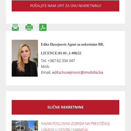
POŠALJITE NAM UPIT ZA OVU NEKRETNINU!
Edita Husejnovic Agent za nekretnine BR.
LICENCE:01-01-.1-496/22
Tel.
+387 62 334 347
Mob.
Email.
edita.husejnovic@imobilia.ba
SLIČNE NEKRETNINE
NAJAM POSLOVNA ZGRADA NA PRESTIŽNOJ
LOKACIJI U CENTRU SARAJEVA