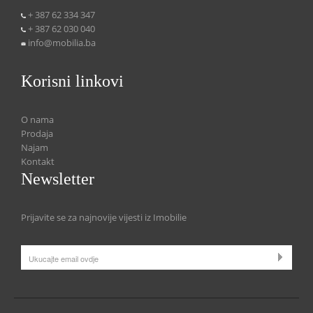
+ 387 62 334 347
+ 387 62 030 040
info@mobilia.ba
Korisni linkovi
O nama
Prodaja
Najam
Kontakt
Newsletter
Prijavite se za najnovije vijesti iz Imobilie