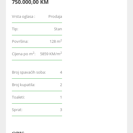
750.000,00 KM
Vrsta oglasa :
Prodaja
Tip:
Stan
2
Površina:
128 m
2
2
Cijena po m
:
5859 KM/m
Broj spavaćih soba:
4
Broj kupatila:
2
Toaleti:
1
Sprat:
3