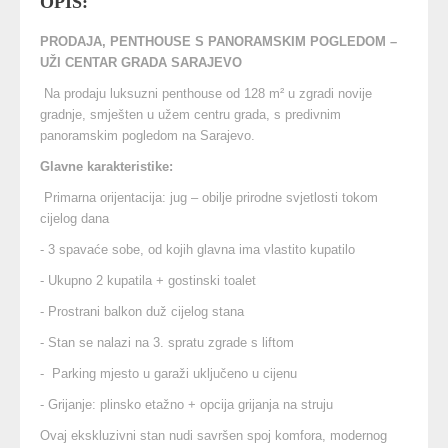
OPIS:
PRODAJA, PENTHOUSE S PANORAMSKIM POGLEDOM –
UŽI CENTAR GRADA SARAJEVO
Na prodaju luksuzni penthouse od 128 m² u zgradi novije
gradnje, smješten u užem centru grada, s predivnim
panoramskim pogledom na Sarajevo.
Glavne karakteristike:
Primarna orijentacija: jug – obilje prirodne svjetlosti tokom
cijelog dana
- 3 spavaće sobe, od kojih glavna ima vlastito kupatilo
- Ukupno 2 kupatila + gostinski toalet
- Prostrani balkon duž cijelog stana
- Stan se nalazi na 3. spratu zgrade s liftom
- Parking mjesto u garaži uključeno u cijenu
- Grijanje: plinsko etažno + opcija grijanja na struju
Ovaj ekskluzivni stan nudi savršen spoj komfora, modernog