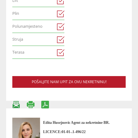
Lift
Plin
Polunamjesteno
Struja
Terasa
POŠALJITE NAM UPIT ZA OVU NEKRETNINU!
Edita Husejnovic Agent za nekretnine BR.
LICENCE:01-01-.1-496/22