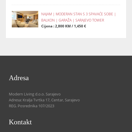
NAJAM | MODERAN STAN S 3 SPAVAĆE SOBE |
BALKON | GARAŽA | SARAJEVO TOWER
Cijena : 2,800 KM / 1,450 €
Adresa
Modern Living d.o.o. Sarajevo
Adresa: Kralja Tvrtka 17, Centar, Sarajevo
REG. Posrednika 107/2023
Kontakt