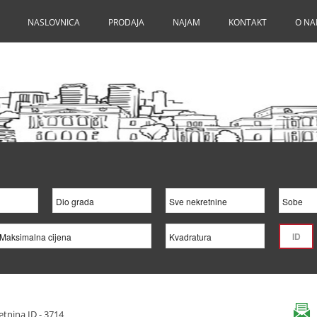
NASLOVNICA
PRODAJA
NAJAM
KONTAKT
O N
tnina ID - 3714