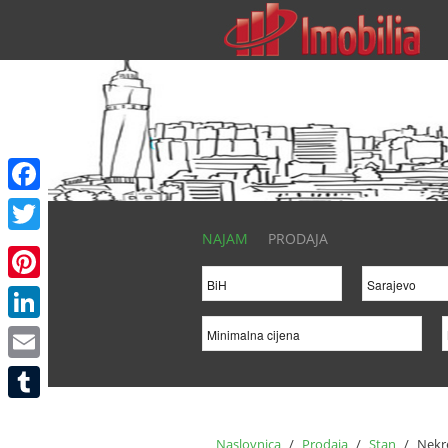
Facebook
NAJAM
PRODAJA
Twitter
Pinterest
LinkedIn
Email
Tumblr
Naslovnica
/
Prodaja
/
Stan
/
Nekre