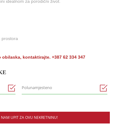
ini idealnom za porodični život.
 prostora
 obilaska, kontaktirajte. +387 62 334 347
KE
Polunamjesteno
E NAM UPIT ZA OVU NEKRETNINU!