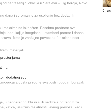
 od najtraženijih lokacija u Sarajevu – Trg heroja, Novo
Cijena
dinu dana i spreman je za useljenje bez dodatnih
an i maksimalno iskorišten. Posebna prednost ove
nje lođe, koji je integrisan u stambeni prostor i danas
a ostava, čime je značajno povećana funkcionalnost
itetni materijali:
 prostorijama
atima
oj i dodatnoj sobi
o omogućava dosta prirodne svjetlosti i ugodan boravak
, u neposrednoj blizini svih sadržaja potrebnih za
a, kafića, uslužnih djelatnosti, javnog prevoza, kao i