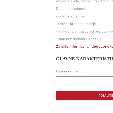
osnovne škole, što ovu nekretninu č
Dodatne prednosti:
- odlična spratnost
- mirno i uređeno naselje
- funkcionalan raspored bez gubitka
- stan bez dodatnih ulaganja
Za više informacija i dogovor oko
GLAVNE KARAKTERISTI
Grijanje centralno
POŠALJIT