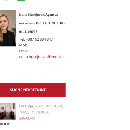
Edita Husejnovic Agent za
nekretnine BR. LICENCE:01-
01-.1-496/22
Tel.
+387 62 334 347
Mob.
Email.
edita.husejnovic@imobilia.ba
SLIČNE NEKRETNINE
PRODAJA, STAN TROSOBAN,
76M2,TRG HEROJA,
SARAJEVO
00 KM