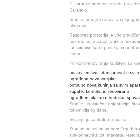
2. spratu stambene zgrade na jednoj
Sarajevo.
Stan je temeljito renoviran prije go
ulaganja.
Raspored prostorija je vrlo praktič
nekretnine je adaptirani dio nekadaš
funkcioniše kao trpezarija i dodatn
stana.
Prilikom renoviranja korišteni su kval
postavljen kvalitetan laminat u svim
ugrađena nova vanjska
potpuno nova kuhinja sa svim apar
kupatilo kompletno renovirano
ugradbeni plakari u hodniku, spavać
Stan je jugoistočne orijentacije, št
tokom cijelog dana.
Grijanje je centralno gradsko
Stan se nalazi na samom Trgu heroja
svakodnevni život: marketa, restoran