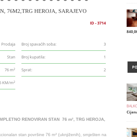
N, 76M2,TRG HEROJA, SARAJEVO
ID - 3714
840,0
Prodaja
Broj spavaćih soba:
3
Stan
Broj kupatila:
1
P
2
76 m
Sprat:
2
2
5 KM/m
BALKO
Cijen
MPLETNO RENOVIRAN STAN 76 m², TRG HEROJA,
nkcionalan stan površine 76 m² (uknjiženih), smješten na