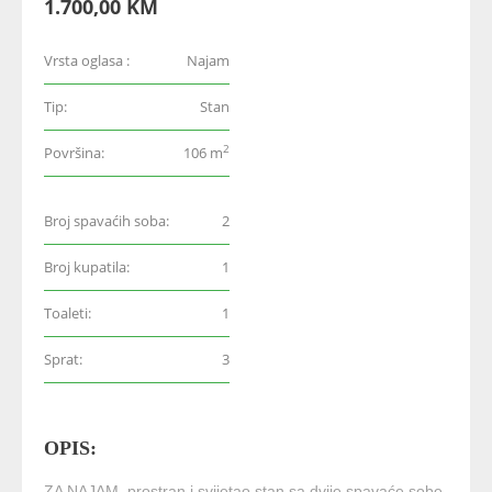
1.700,00 KM
Vrsta oglasa :
Najam
Tip:
Stan
2
Površina:
106 m
Broj spavaćih soba:
2
Broj kupatila:
1
Toaleti:
1
Sprat:
3
OPIS:
ZA NAJAM, prostran i svijetao stan sa dvije spavaće sobe