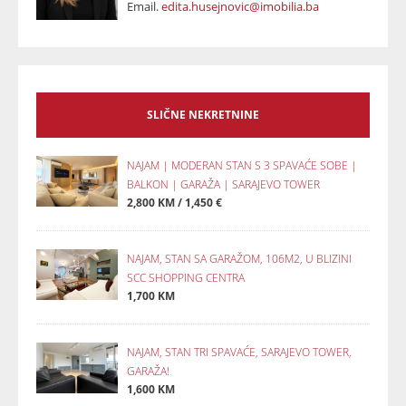
Email.
edita.husejnovic@imobilia.ba
SLIČNE NEKRETNINE
NAJAM | MODERAN STAN S 3 SPAVAĆE SOBE |
BALKON | GARAŽA | SARAJEVO TOWER
2,800 KM / 1,450 €
NAJAM, STAN SA GARAŽOM, 106M2, U BLIZINI
SCC SHOPPING CENTRA
1,700 KM
NAJAM, STAN TRI SPAVAĆE, SARAJEVO TOWER,
GARAŽA!
1,600 KM