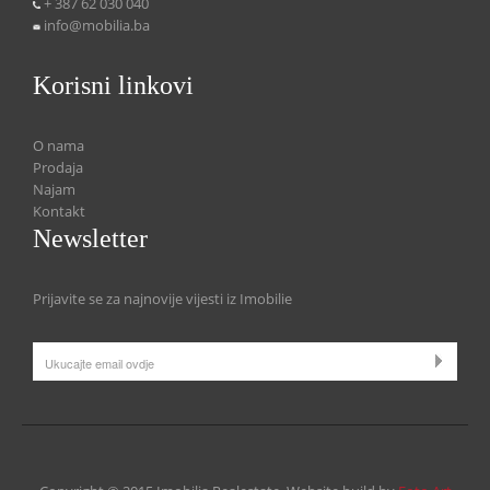
+ 387 62 030 040
info@mobilia.ba
Korisni linkovi
O nama
Prodaja
Najam
Kontakt
Newsletter
Prijavite se za najnovije vijesti iz Imobilie