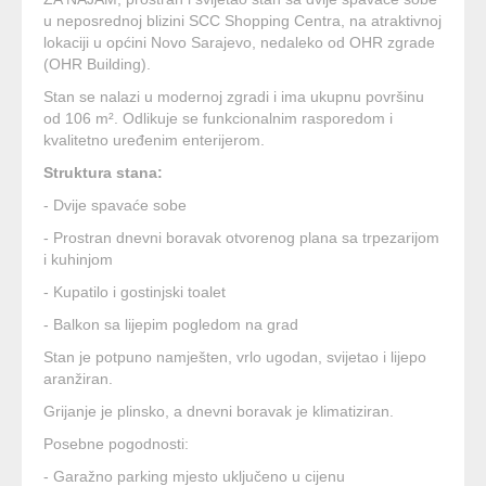
u neposrednoj blizini SCC Shopping Centra, na atraktivnoj
lokaciji u općini Novo Sarajevo, nedaleko od OHR zgrade
(OHR Building).
Stan se nalazi u modernoj zgradi i ima ukupnu površinu
od 106 m². Odlikuje se funkcionalnim rasporedom i
kvalitetno uređenim enterijerom.
Struktura stana:
- Dvije spavaće sobe
- Prostran dnevni boravak otvorenog plana sa trpezarijom
i kuhinjom
- Kupatilo i gostinjski toalet
- Balkon sa lijepim pogledom na grad
Stan je potpuno namješten, vrlo ugodan, svijetao i lijepo
aranžiran.
Grijanje je plinsko, a dnevni boravak je klimatiziran.
Posebne pogodnosti:
- Garažno parking mjesto uključeno u cijenu