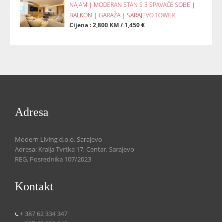
NAJAM | MODERAN STAN S 3 SPAVAĆE SOBE |
BALKON | GARAŽA | SARAJEVO TOWER
Cijena : 2,800 KM / 1,450 €
Adresa
Modern Living d.o.o. Sarajevo
Adresa: Kralja Tvrtka 17, Centar, Sarajevo
REG. Posrednika 107/2023
Kontakt
+ 387 62 334 347