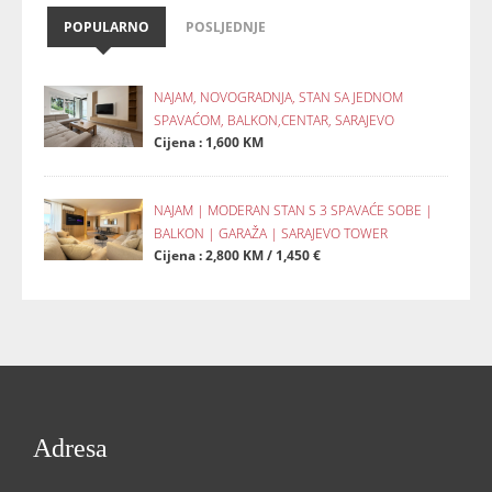
POPULARNO
POSLJEDNJE
NAJAM, NOVOGRADNJA, STAN SA JEDNOM
SPAVAĆOM, BALKON,CENTAR, SARAJEVO
Cijena : 1,600 KM
NAJAM | MODERAN STAN S 3 SPAVAĆE SOBE |
BALKON | GARAŽA | SARAJEVO TOWER
Cijena : 2,800 KM / 1,450 €
Adresa