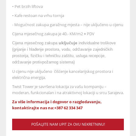
• Pet brzih liftova
• Kafe restoan na vrhu tornja
- Mogućnost zakupa garažnog mjesta – nije uključeno u cijenu
Cijena mjesečnog zakupa je 40.- KM/m2
+
PDV
uključuje
Cijena mjesečnog zakupa
individualne troškove
(grijanje i hlađenje prostora, vodu, održavanje zajedničkih
prostorija, fizičku i tehničku zaštitu, usluga recepcije,
održavanje protivpožarnog sistema)
U cijenu nije uključeno čišćenje kancelarijskog prostora i
električna energija.
Twist Tower je savršena lokacija za vašu kompaniju –
moderan, funkcionalan i na atraktivnoj lokaciji u srcu Sarajeva.
Za više informacija i dogovor o razgledavanju,
kontaktirajte nas na:+387 62 334 347
POŠALJITE NAM UPIT ZA OVU NEKRETNINU!