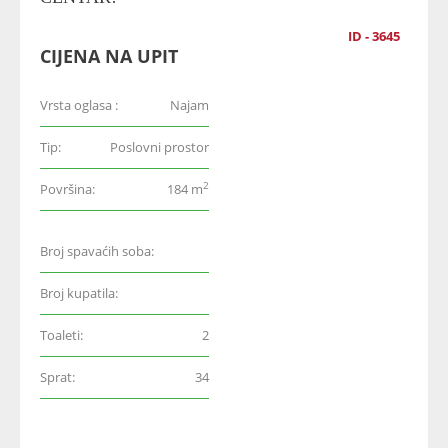
ID - 3645
CIJENA NA UPIT
Vrsta oglasa :
Najam
Tip:
Poslovni prostor
2
Površina:
184 m
Broj spavaćih soba:
Broj kupatila:
Toaleti:
2
Sprat:
34