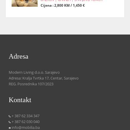
Cijena : 2,800 KM / 1,450 €
Adresa
Modern Living d.o.o. Sarajevo
Adresa: Kralja Tvrtka 17, Centar, Sarajevo
REG. Posrednika 107/2023
Kontakt
+ 387 62 334 347
+ 387 62 030 040
info@mobilia.ba