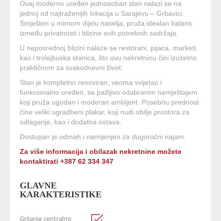
Ovaj moderno uređen jednosoban stan nalazi se na
jednoj od najtraženijih lokacija u Sarajevu – Grbavici.
Smješten u mirnom dijelu naselja, pruža idealan balans
između privatnosti i blizine svih potrebnih sadržaja.
U neposrednoj blizini nalaze se restorani, pijaca, marketi,
kao i trolejbuska stanica, što ovu nekretninu čini izuzetno
praktičnom za svakodnevni život.
Stan je kompletno renoviran, veoma svijetao i
funkcionalno uređen, sa pažljivo odabranim namještajem
koji pruža ugodan i moderan ambijent. Posebnu prednost
čine veliki ugradbeni plakar, koji nudi obilje prostora za
odlaganje, kao i dodatna ostava.
Dostupan je odmah i namijenjen za dugoročni najam.
Za više informacija i obilazak nekretnine možete
kontaktirati +387 62 334 347
GLAVNE
KARAKTERISTIKE
Grijanje centralno