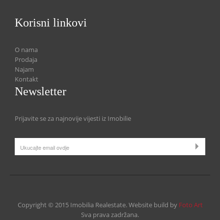
Korisni linkovi
O nama
Prodaja
Najam
Kontakt
Newsletter
Prijavite se za najnovije vijesti iz Imobilie
Copyright © 2015 Imobilia Realestate. Website build by
Foto Art
Sva prava zadržana.