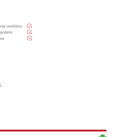
anje centralno
jesteno
ava
.