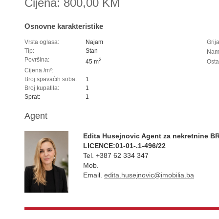
Cijena: 800,00 KM
Osnovne karakteristike
Vrsta oglasa:
Najam
Grij
Tip:
Stan
Nam
Površina:
2
45 m
Ost
Cijena /m²:
Broj spavaćih soba:
1
Broj kupatila:
1
Sprat:
1
Agent
Edita Husejnovic Agent za nekretnine BR
LICENCE:01-01-.1-496/22
Tel.
+387 62 334 347
Mob.
Email.
edita.husejnovic@imobilia.ba