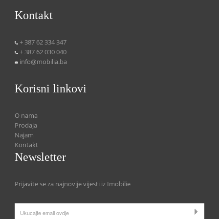
Kontakt
+ 387 62 334 347
+ 387 62 030 040
info@mobilia.ba
Korisni linkovi
O nama
Prodaja
Najam
Kontakt
Newsletter
Prijavite se za najnovije vijesti iz Imobilie