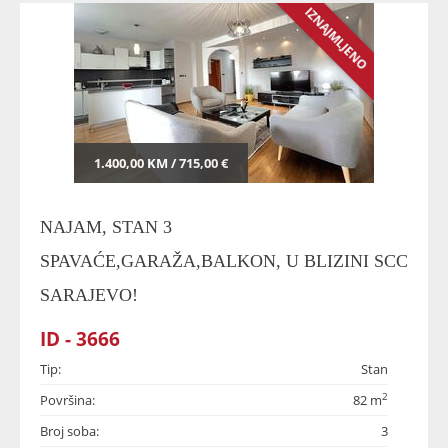
IZNAJMLJENO
1.400,00 KM / 715,00 €
NAJAM, STAN 3
SPAVAĆE,GARAŽA,BALKON, U BLIZINI SCC
SARAJEVO!
ID - 3666
Tip:
Stan
2
Površina:
82 m
Broj soba:
3