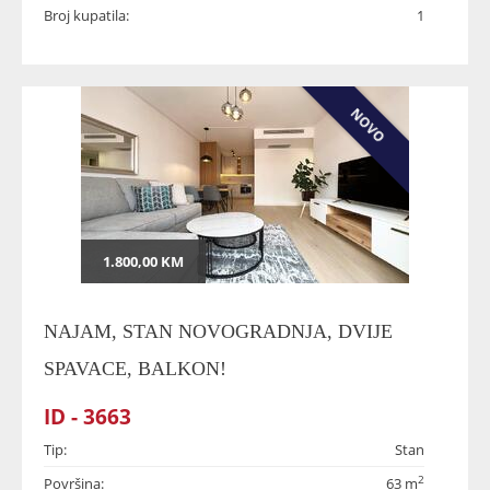
Broj kupatila:
1
NOVO
1.800,00 KM
NAJAM, STAN NOVOGRADNJA, DVIJE
SPAVACE, BALKON!
ID - 3663
Tip:
Stan
2
Površina:
63 m