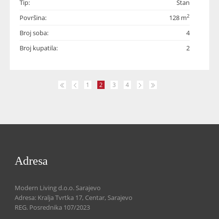
Tip:
Stan
2
Površina:
128 m
Broj soba:
4
Broj kupatila:
2
1
2
3
4
Adresa
Modern Living d.o.o. Sarajevo
Adresa: Kralja Tvrtka 17, Centar, Sarajevo
REG. Posrednika 107/2023