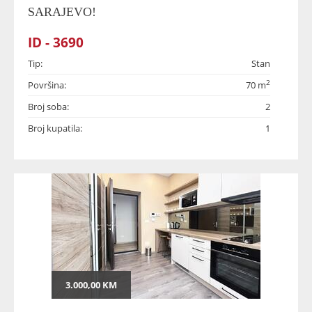
SARAJEVO!
ID - 3690
Tip:
Stan
2
Površina:
70 m
Broj soba:
2
Broj kupatila:
1
3.000,00 KM