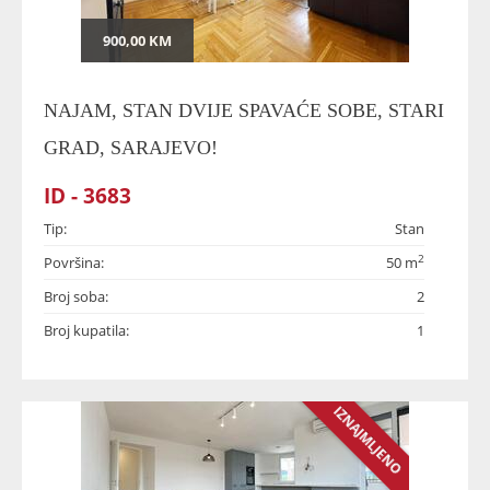
900,00 KM
NAJAM, STAN DVIJE SPAVAĆE SOBE, STARI
GRAD, SARAJEVO!
ID - 3683
Tip:
Stan
2
Površina:
50 m
Broj soba:
2
Broj kupatila:
1
IZNAJMLJENO