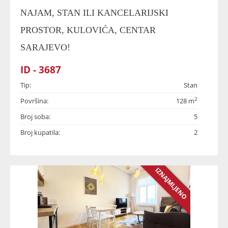
NAJAM, STAN ILI KANCELARIJSKI
PROSTOR, KULOVIĆA, CENTAR
SARAJEVO!
ID - 3687
Tip:
Stan
2
Površina:
128 m
Broj soba:
5
Broj kupatila:
2
IZNAJMLJENO