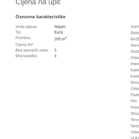
Cijena na upit
Osnovne karakteristike
Vrsta oglasa:
Najam
Alar
Tip:
Kuća
Balk
Površina:
2
200 m
BAZ
Cijena /m²:
Gara
Broj spavaćih soba:
3
Grad
Broj kupatila:
3
Grija
Inter
Kablo
Kam
Klim
Osta
Park
Plin
Polu
Struj
Tera
Vanj
Vide
VOD