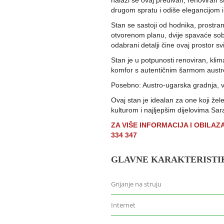
nalazi se ovaj predivan, renoviran 
drugom spratu i odiše elegancijom i
Stan se sastoji od hodnika, prostra
otvorenom planu, dvije spavaće sobe t
odabrani detalji čine ovaj prostor svi
Stan je u potpunosti renoviran, klim
komfor s autentičnim šarmom austr
Posebno: Austro-ugarska gradnja, vis
Ovaj stan je idealan za one koji žel
kulturom i najljepšim dijelovima Sar
ZA VIŠE INFORMACIJA I OBILA
334 347
GLAVNE KARAKTERISTI
Grijanje na struju
Internet