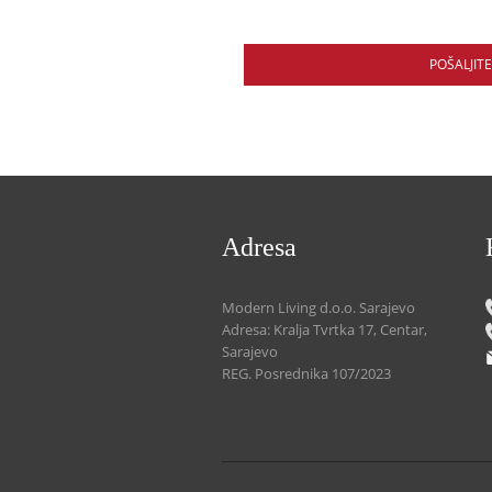
POŠALJIT
Adresa
Modern Living d.o.o. Sarajevo
Adresa: Kralja Tvrtka 17, Centar,
Sarajevo
REG. Posrednika 107/2023