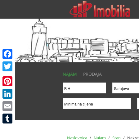
Facebook
NAJAM
PRODAJA
Twitter
Pinterest
LinkedIn
Email
Tumblr
Naslovnica
/
Najam
/
Stan
/
Nekret