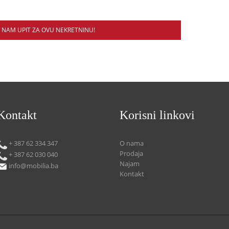
E NAM UPIT ZA OVU NEKRETNINU!
Kontakt
Korisni linkovi
+ 387 62 334 347
O nama
Prodaja
+ 387 62 030 040
Najam
info@mobilia.ba
Kontakt