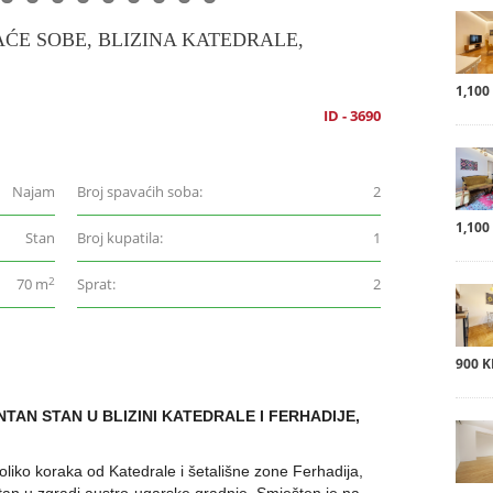
AĆE SOBE, BLIZINA KATEDRALE,
1,100
ID - 3690
Najam
Broj spavaćih soba:
2
1,100
Stan
Broj kupatila:
1
2
70 m
Sprat:
2
900 
TAN STAN U BLIZINI KATEDRALE I FERHADIJE,
iko koraka od Katedrale i šetališne zone Ferhadija,