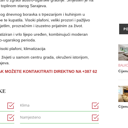
stan u zgradi austro-ugarske gradnje. Smješten je na
 toplinom starog Sarajeva.
nog dnevnog boravka s trpezarijom i kuhinjom u
e kupatila. Visoki plafoni, veliki prozori i pažljivo
jetlim, prozračnim i izuzetno prijatnim za život.
P
atiziran i vrlo lijepo uređen, kombinujući moderan
o-ugarskog perioda.
oki plafoni, klimatizacija
e živjeti u samom centru grada, okruženi istorijom,
ajeva.
BALKO
Cijen
ZAK MOŽETE KONTAKITRATI DIREKTNO NA +387 62
KE
Klima
Cijena
Namjesteno