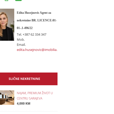
Edita Husejnovic Agent za
nekretnine BR. LICENCE:01-
01-.1-496/22
Tel.
+387 62 334 347
Mob.
Email.
edita.husejnovic@imobilia.ba
SLIČNE NEKRETNINE
NAJAM, PREMIUM ŽIVOT U
CENTRU SARAJEVA
4,000 KM