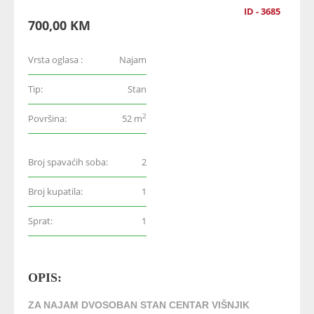
ID - 3685
700,00 KM
Vrsta oglasa :
Najam
Tip:
Stan
2
Površina:
52 m
Broj spavaćih soba:
2
Broj kupatila:
1
Sprat:
1
OPIS:
ZA NAJAM DVOSOBAN STAN CENTAR VIŠNJIK