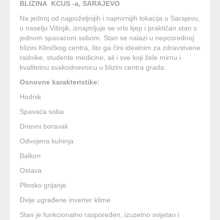
BLIZINA KCUS -a, SARAJEVO
Na jednoj od najpoželjnijih i najmirnijih lokacija u Sarajevu,
u naselju Višnjik, iznajmljuje se vrlo lijep i praktičan stan s
jednom spavaćom sobom. Stan se nalazi u neposrednoj
blizini Kliničkog centra, što ga čini idealnim za zdravstvene
radnike, studente medicine, ali i sve koji žele mirnu i
kvalitetnu svakodnevnicu u blizini centra grada.
Osnovne karakteristike:
Hodnik
Spavaća soba
Dnevni boravak
Odvojena kuhinja
Balkon
Ostava
Plinsko grijanje
Dvije ugrađene inverter klime
Stan je funkcionalno raspoređen, izuzetno svijetao i