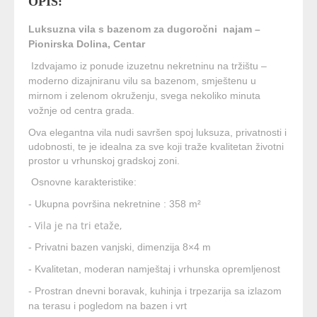
OPIS:
Luksuzna vila s bazenom za dugoročni najam –
Pionirska Dolina, Centar
Izdvajamo iz ponude izuzetnu nekretninu na tržištu –
moderno dizajniranu vilu sa bazenom, smještenu u
mirnom i zelenom okruženju, svega nekoliko minuta
vožnje od centra grada.
Ova elegantna vila nudi savršen spoj luksuza, privatnosti i
udobnosti, te je idealna za sve koji traže kvalitetan životni
prostor u vrhunskoj gradskoj zoni.
Osnovne karakteristike:
- Ukupna površina nekretnine : 358 m²
- Vila je na tri etaže,
- Privatni bazen vanjski, dimenzija 8×4 m
- Kvalitetan, moderan namještaj i vrhunska opremljenost
- Prostran dnevni boravak, kuhinja i trpezarija sa izlazom
na terasu i pogledom na bazen i vrt