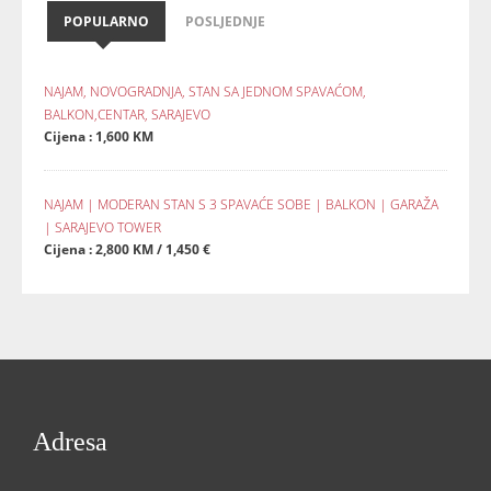
POPULARNO
POSLJEDNJE
NAJAM, NOVOGRADNJA, STAN SA JEDNOM SPAVAĆOM,
BALKON,CENTAR, SARAJEVO
Cijena : 1,600 KM
NAJAM | MODERAN STAN S 3 SPAVAĆE SOBE | BALKON | GARAŽA
| SARAJEVO TOWER
Cijena : 2,800 KM / 1,450 €
Adresa