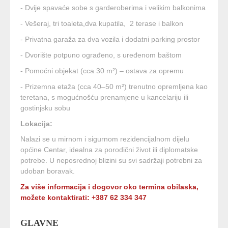
- Dvije spavaće sobe s garderoberima i velikim balkonima
- Vešeraj, tri toaleta,dva kupatila, 2 terase i balkon
- Privatna garaža za dva vozila i dodatni parking prostor
- Dvorište potpuno ograđeno, s uređenom baštom
- Pomoćni objekat (cca 30 m²) – ostava za opremu
- Prizemna etaža (cca 40–50 m²) trenutno opremljena kao
teretana, s mogućnošću prenamjene u kancelariju ili
gostinjsku sobu
Lokacija:
Nalazi se u mirnom i sigurnom rezidencijalnom dijelu
općine Centar, idealna za porodični život ili diplomatske
potrebe. U neposrednoj blizini su svi sadržaji potrebni za
udoban boravak.
Za više informacija i dogovor oko termina obilaska,
možete kontaktirati: +387 62 334 347
GLAVNE