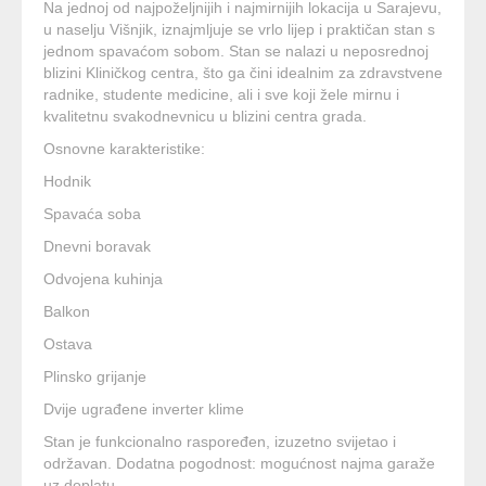
Na jednoj od najpoželjnijih i najmirnijih lokacija u Sarajevu,
u naselju Višnjik, iznajmljuje se vrlo lijep i praktičan stan s
jednom spavaćom sobom. Stan se nalazi u neposrednoj
blizini Kliničkog centra, što ga čini idealnim za zdravstvene
radnike, studente medicine, ali i sve koji žele mirnu i
kvalitetnu svakodnevnicu u blizini centra grada.
Osnovne karakteristike:
Hodnik
Spavaća soba
Dnevni boravak
Odvojena kuhinja
Balkon
Ostava
Plinsko grijanje
Dvije ugrađene inverter klime
Stan je funkcionalno raspoređen, izuzetno svijetao i
održavan. Dodatna pogodnost: mogućnost najma garaže
uz doplatu.