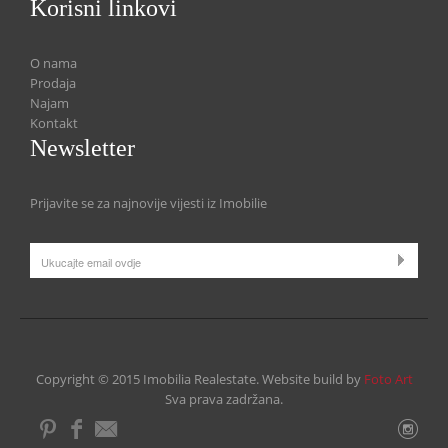
Korisni linkovi
O nama
Prodaja
Najam
Kontakt
Newsletter
Prijavite se za najnovije vijesti iz Imobilie
Copyright © 2015 Imobilia Realestate. Website build by
Foto Art
Sva prava zadržana.