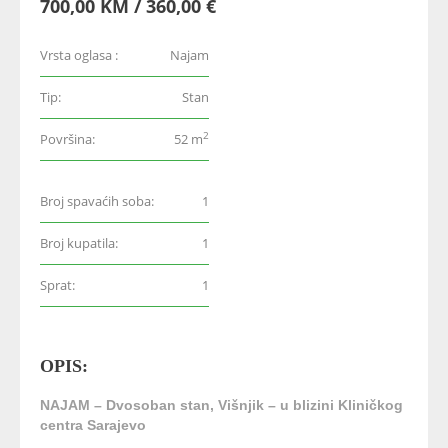
700,00 KM / 360,00 €
Vrsta oglasa :
Najam
Tip:
Stan
2
Površina:
52 m
Broj spavaćih soba:
1
Broj kupatila:
1
Sprat:
1
OPIS:
NAJAM – Dvosoban stan, Višnjik – u blizini Kliničkog
centra Sarajevo