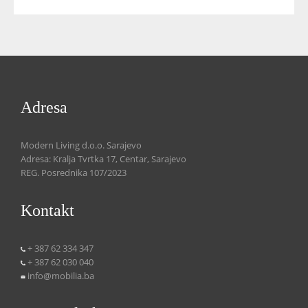
Adresa
Modern Living d.o.o. Sarajevo
Adresa: Kralja Tvrtka 17, Centar, Sarajevo
REG. Posrednika 107/2023
Kontakt
+ 387 62 334 347
+ 387 62 030 040
info@mobilia.ba