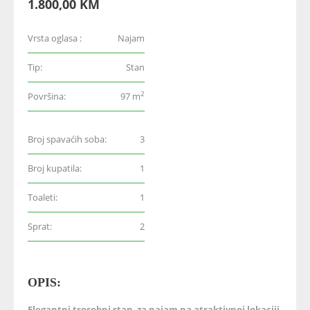
1.800,00 KM
Vrsta oglasa :
Najam
Tip:
Stan
2
Površina:
97 m
Broj spavaćih soba:
3
Broj kupatila:
1
Toaleti:
1
Sprat:
2
OPIS:
Elegantni trosobni stan za najam na atraktivnoj lokaciji