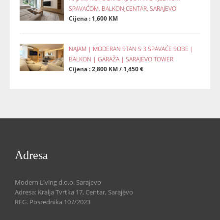
SPAVAĆOM, BALKON,CENTAR, SARAJEVO
Cijena : 1,600 KM
NAJAM | MODERAN STAN S 3 SPAVAĆE SOBE |
BALKON | GARAŽA | SARAJEVO TOWER
Cijena : 2,800 KM / 1,450 €
Adresa
Modern Living d.o.o. Sarajevo
Adresa: Kralja Tvrtka 17, Centar, Sarajevo
REG. Posrednika 107/2023