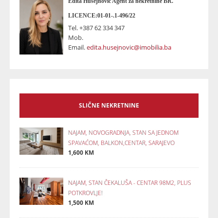
Edita Husejnovic Agent za nekretnine BR.
LICENCE:01-01-.1-496/22
Tel.
+387 62 334 347
Mob.
Email.
edita.husejnovic@imobilia.ba
SLIČNE NEKRETNINE
NAJAM, NOVOGRADNJA, STAN SA JEDNOM
SPAVAĆOM, BALKON,CENTAR, SARAJEVO
1,600 KM
NAJAM, STAN ČEKALUŠA - CENTAR 98M2, PLUS
POTKROVLJE!
1,500 KM