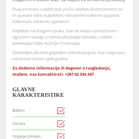
Ovaj prostrani i svijetli stan pruža udoban životni prostor sa
tri spavaće sobe, kupatilom, odvojenim toaletom za goste,
balkonom, ostavom i garažom.
Smješten na drugom spratu, stan se nalazi u prestižnom i
sigurnom naselju u mirnoj ulici Josipa Vancaša, u blizini
ambasada Italije, Austrije i Francuske.
Opremljen plinskim grijanjem i klimatizacijom, stan osigurava
udobnost tokom cijele godine.
Za dodatne informacije ili dogovor o razgledanju,
možete nas kontaktirati: +387 62 334 347
GLAVNE
KARAKTERISTIKE
Balkon
Garaza
Grijanje plinsko