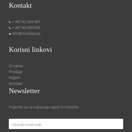
Kontakt
+ 387 62 334 347
+ 387 62 030 040
info@mobilia.ba
Korisni linkovi
O nama
Prodaja
Najam
Kontakt
Newsletter
Prijavite se za najnovije vijesti iz Imobilie