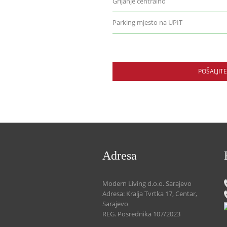
Grijanje centralno
Parking mjesto na UPIT
POŠALJIT
Adresa
Modern Living d.o.o. Sarajevo
Adresa: Kralja Tvrtka 17, Centar,
Sarajevo
REG. Posrednika 107/2023