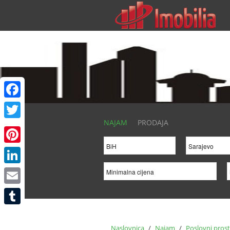
Facebook
NAJAM
PRODAJA
Twitter
Pinterest
LinkedIn
Email
Tumblr
Naslovnica
/
Najam
/
Poslovni pros