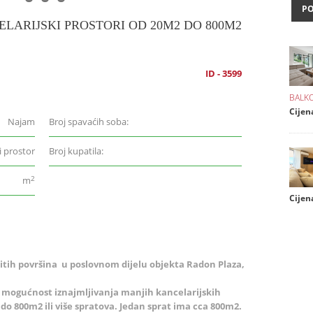
P
LARIJSKI PROSTORI OD 20M2 DO 800M2
ID - 3599
BALKO
Cijen
Najam
Broj spavaćih soba:
i prostor
Broj kupatila:
2
m
Cijena
tih površina u poslovnom dijelu objekta Radon Plaza,
mogućnost iznajmljivanja manjih kancelarijskih
 do 800m2 ili više spratova. Jedan sprat ima cca 800m2.