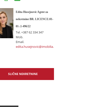
Edita Husejnovic Agent za
nekretnine BR. LICENCE:01-
01-.1-496/22
Tel.
+387 62 334 347
Mob.
Email.
edita.husejnovic@imobilia.ba
SLIČNE NEKRETNINE