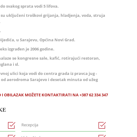
do svakog sprata vodi 5 lifova.
su uključeni troškovi grijanja, hladjenja, voda, struja
.
.
Bijedića, u Sarajevu, Općina Novi Grad.
eks izgrađen je 2006 godine.
nalaze se kongresne sale, kafić, rotirajući restoran,
glana i sl.
noj ulici koja vodi do centra grada iz pravca jug -
 od aerodroma Sarajevo i desetak minuta od užeg
I OBILAZAK MOŽETE KONTAKTIRATI NA +387 62 334 347
KE
Recepcija