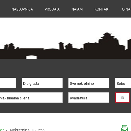
NASLOVNICA
PRODAJA
NAJAM
KONTAKT
O N
tor
/
Nekretnina ID - 3599