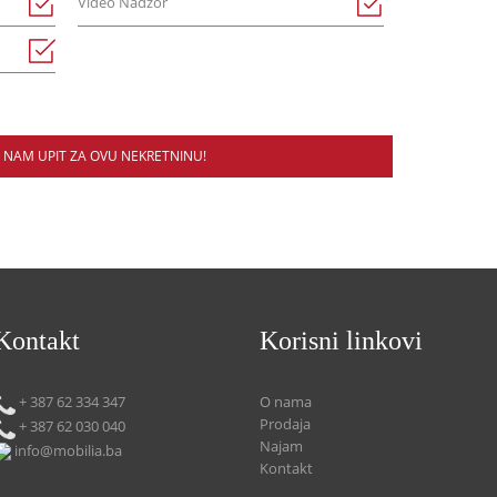
Video Nadzor
E NAM UPIT ZA OVU NEKRETNINU!
Kontakt
Korisni linkovi
+ 387 62 334 347
O nama
Prodaja
+ 387 62 030 040
Najam
info@mobilia.ba
Kontakt