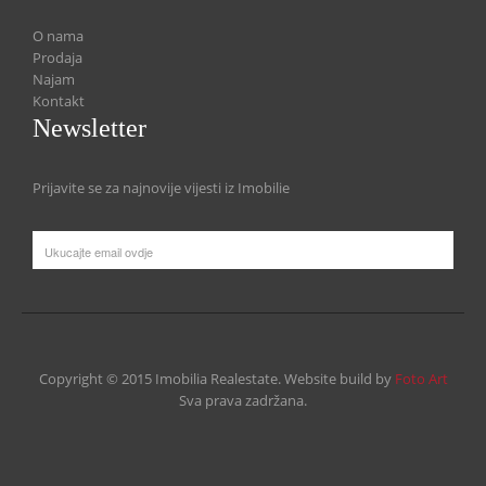
O nama
Prodaja
Najam
Kontakt
Newsletter
Prijavite se za najnovije vijesti iz Imobilie
Copyright © 2015 Imobilia Realestate. Website build by
Foto Art
Sva prava zadržana.