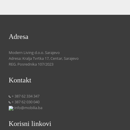
Adresa
Modern Living d.o.o. Sarajevo
Adresa: Kralja Tvrtka 17, Centar, Sarajevo
REG. Posrednika 107/2023
Kontakt
+ 387 62 334 347
+ 387 62 030 040
info@mobilia.ba
Korisni linkovi