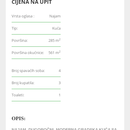
CIJENA NA UPIT
Vrsta oglasa :
Najam
Tip:
Kuća
2
Površina:
285 m
2
Površina okućnice:
561 m
Broj spavaćih soba:
4
Broj kupatila:
3
Toaleti:
1
OPIS:
NAJAM, DUGOROČNI, MODERNA GRADSKA KUĆA SA