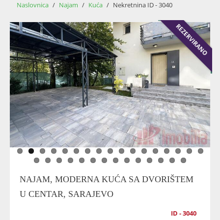
Naslovnica
/
Najam
/
Kuća
/
Nekretnina ID - 3040
REZERVIRANO
NAJAM, MODERNA KUĆA SA DVORIŠTEM
U CENTAR, SARAJEVO
ID - 3040