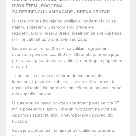
DVORIŠTEM , POGODNA
ZA REZIDENCIJU AMBASADE - BREKA CENTAR
Iz naše ponude izdvajamo prelijepu, modernu kuću za
najam, smještenu u samom srcu grada – u
rezidencijalnom naselju Breka, idealnom za sve koji traže
mir i privatnost uz blizinu svih sadržaja.
Kuća se prostire na 285 m², sa velikim, ograđenim
dvorištem površine cca 600 m². Okrenuta je prema jugu,
prozračna i puna dnevne svjetlosti, s prelijepim pogledom
na grad.
U prizemlju se nalazi prostran dnevni boravak s
kaminom, trpezarija i kuhinja, izlaz na veliku terasu, te
gostinski toalet. Na spratu su smještene tri spavaće sobe,
dva kupatila i balkon.
U suterenu se nalazi odvojen apartman površine cca 57
m², s posebnim ulazom i direktnim izlazom na dvorište.
Apartman sadrži kuhinju, dnevni boravak/spavaći dio i
kupatilo.
Kuća je u potpunosti namještena i kvalitetno uređena.