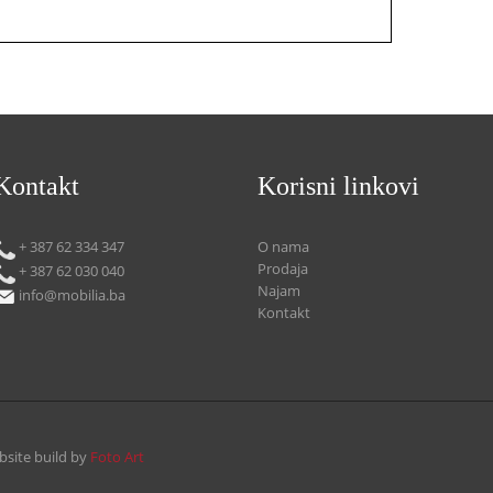
Kontakt
Korisni linkovi
+ 387 62 334 347
O nama
Prodaja
+ 387 62 030 040
Najam
info@mobilia.ba
Kontakt
bsite build by
Foto Art