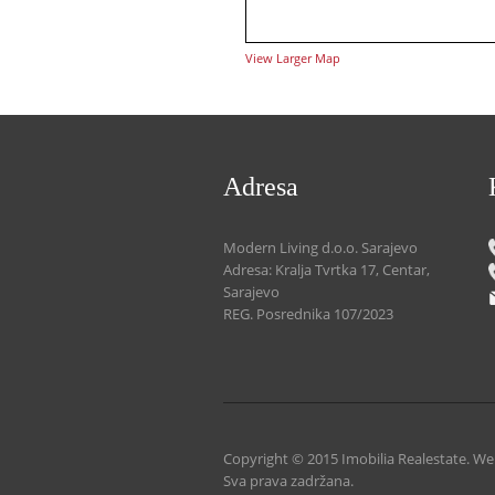
View Larger Map
Adresa
Modern Living d.o.o. Sarajevo
Adresa: Kralja Tvrtka 17, Centar,
Sarajevo
REG. Posrednika 107/2023
Copyright © 2015 Imobilia Realestate. We
Sva prava zadržana.