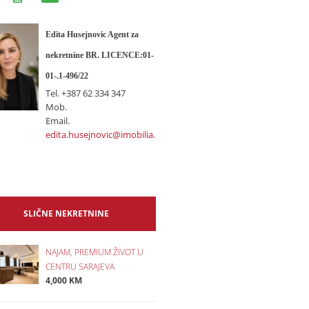
Edita Husejnovic Agent za
nekretnine BR. LICENCE:01-
01-.1-496/22
Tel.
+387 62 334 347
Mob.
Email.
edita.husejnovic@imobilia.ba
SLIČNE NEKRETNINE
NAJAM, PREMIUM ŽIVOT U
CENTRU SARAJEVA
4,000 KM