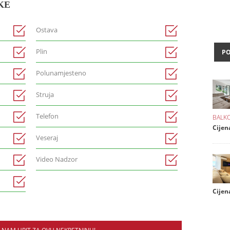
KE
Ostava
Plin
P
Polunamjesteno
Struja
Telefon
BALKO
Cijen
Veseraj
Video Nadzor
Cijena