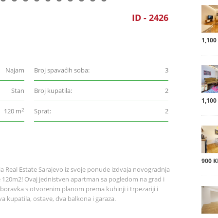
ID - 2426
1,100
Najam
Broj spavaćih soba:
3
Stan
Broj kupatila:
2
1,100
2
120 m
Sprat:
2
900 
Real Estate Sarajevo iz svoje ponude izdvaja novogradnja
ne 120m2! Ovaj jednistven apartman sa pogledom na grad i
boravka s otvorenim planom prema kuhinji i trpezariji i
va kupatila, ostave, dva balkona i garaza.