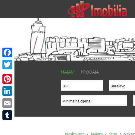
Facebook
NAJAM
PRODAJA
Twitter
Pinterest
LinkedIn
Email
Tumblr
Naslovnica
/
Najam
/
Stan
/
Nekret